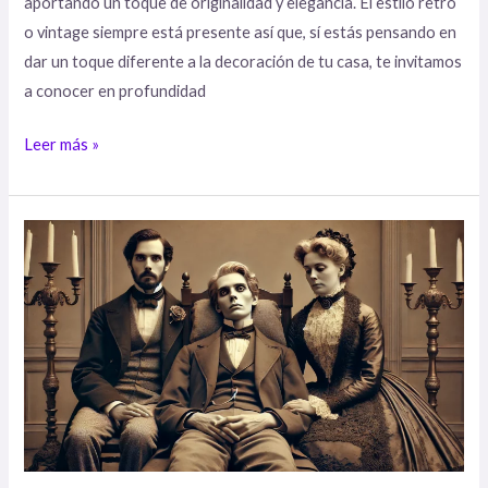
aportando un toque de originalidad y elegancia. El estilo retro
o vintage siempre está presente así que, sí estás pensando en
dar un toque diferente a la decoración de tu casa, te invitamos
a conocer en profundidad
Leer más »
Datos
escalofriantes
de
la
época
victoriana