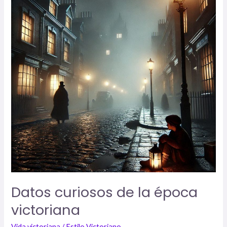
de
la
época
victoriana
Datos curiosos de la época
victoriana
Vida victoriana
/
Estilo Victoriano