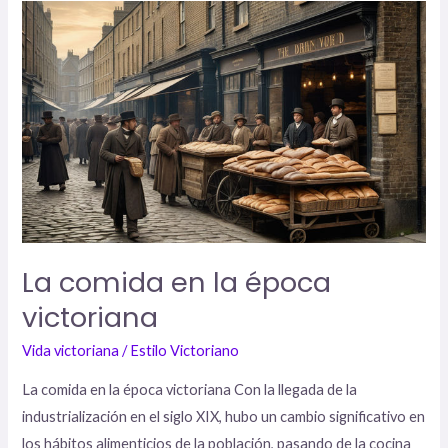
La
comida
en
la
época
victoriana
La comida en la época
victoriana
Vida victoriana
/
Estilo Victoriano
La comida en la época victoriana Con la llegada de la
industrialización en el siglo XIX, hubo un cambio significativo en
los hábitos alimenticios de la población, pasando de la cocina