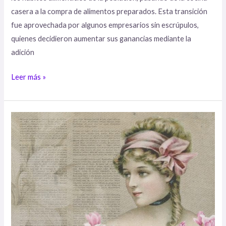
casera a la compra de alimentos preparados. Esta transición
fue aprovechada por algunos empresarios sin escrúpulos,
quienes decidieron aumentar sus ganancias mediante la
adición
Leer más »
Damas
victorianas:
Trucos
de
belleza
extremos