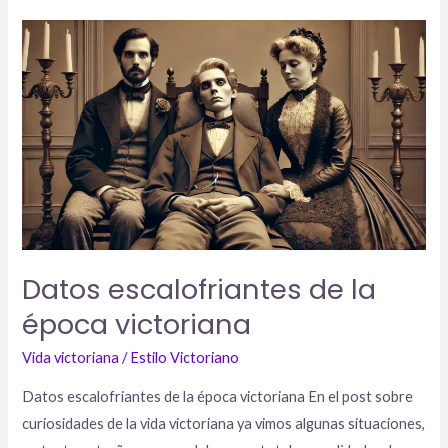
Datos
escalofriantes
de
la
época
victoriana
Datos escalofriantes de la
época victoriana
Vida victoriana
/
Estilo Victoriano
Datos escalofriantes de la época victoriana En el post sobre
curiosidades de la vida victoriana ya vimos algunas situaciones,