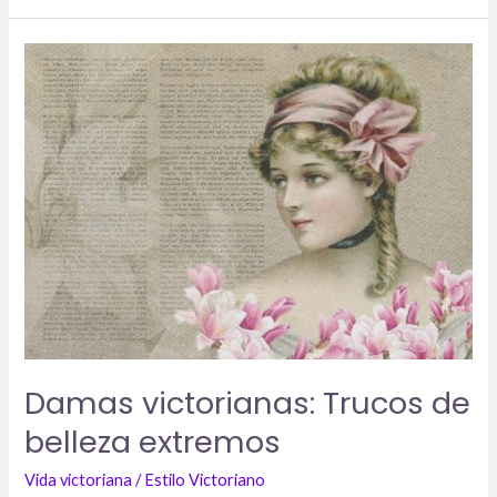
Damas
victorianas:
Trucos
de
belleza
extremos
Damas victorianas: Trucos de
belleza extremos
Vida victoriana
/
Estilo Victoriano