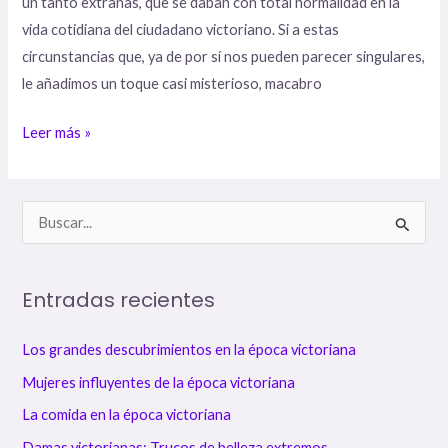
un tanto extrañas, que se daban con total normalidad en la
vida cotidiana del ciudadano victoriano. Si a estas
circunstancias que, ya de por sí nos pueden parecer singulares,
le añadimos un toque casi misterioso, macabro
Leer más »
B
u
s
Entradas recientes
c
a
Los grandes descubrimientos en la época victoriana
r
Mujeres influyentes de la época victoriana
p
La comida en la época victoriana
o
Damas victorianas: Trucos de belleza extremos